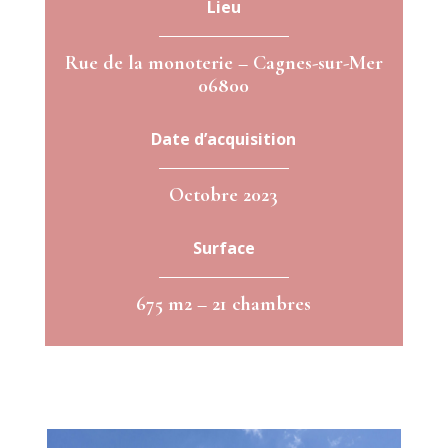
Lieu
Rue de la monoterie – Cagnes-sur-Mer
06800
Date d’acquisition
Octobre 2023
Surface
675 m2 – 21 chambres