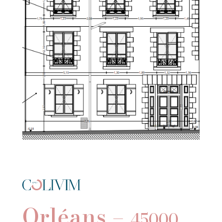
Orléans –
45000